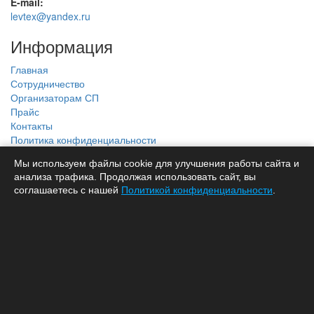
E-mail:
levtex@yandex.ru
Информация
Главная
Сотрудничество
Организаторам СП
Прайс
Контакты
Политика конфиденциальности
Наш каталог
Мы используем файлы cookie для улучшения работы сайта и
анализа трафика. Продолжая использовать сайт, вы
соглашаетесь с нашей
Политикой конфиденциальности
.
Новинки
Сатин
Поплин
Бязь
Пледы
Полотенца
Трикотаж