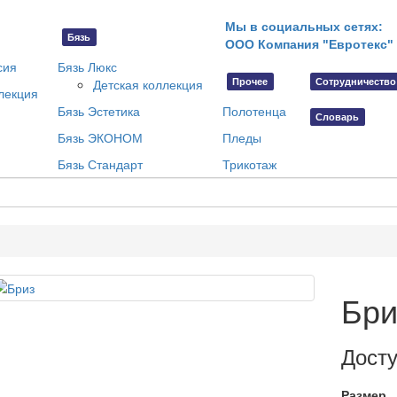
Мы в социальных сетях:
Бязь
ООО Компания "Евротекс"
сия
Бязь Люкс
Прочее
Сотрудничество
Детская коллекция
лекция
Бязь Эстетика
Полотенца
Словарь
Бязь ЭКОНОМ
Пледы
Бязь Стандарт
Трикотаж
Бри
Дост
Размер