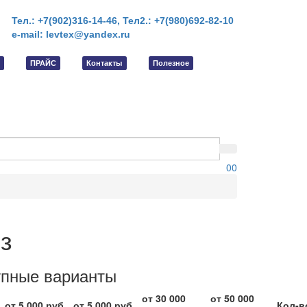
Тел.: +7(902)316-14-46,
Тел2.: +7(980)692-82-10
e-mail: levtex@yandex.ru
ПРАЙС
Контакты
Полезное
0
0
з
упные варианты
от 30 000
от 50 000
от 5 000 руб.
от 5 000 руб.
Кол-в