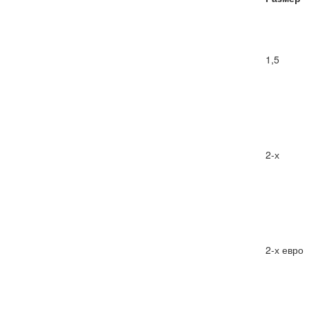
1,5
2-х
2-х евро