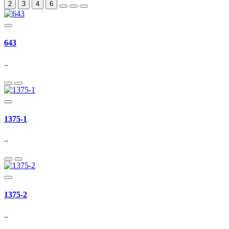
2
3
4
6
643
..
1375-1
..
1375-2
..