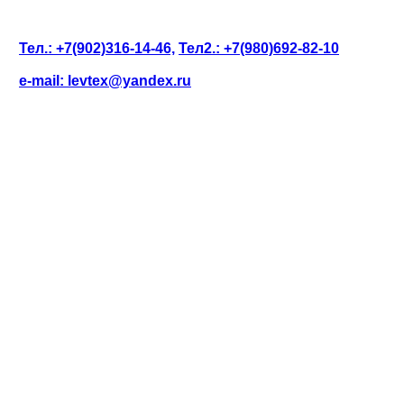
Тел.: +7(902)316-14-46,
Тел2.: +7(980)692-82-10
e-mail: levtex@yandex.ru