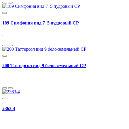
189 Симфония вид 7_5 пудровый СР
..
200 Таттерсол вид 9 бело-земельный СР
..
2363-4
..