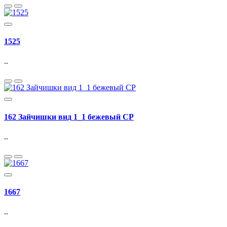
1525
..
162 Зайчишки вид 1_1 бежевый СР
..
1667
..