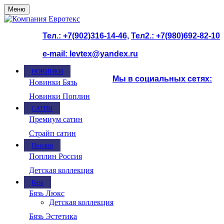
Меню
Тел.: +7(902)316-14-46,
Тел2.: +7(980)692-82-10
e-mail: levtex@yandex.ru
НОВИНКИ
Мы в социальных сетях:
Новинки Бязь
Новинки Поплин
САТИН
ООО Компания "Евротекс"
Премиум сатин
Страйп сатин
Поплин
Поплин Россия
Детская коллекция
Бязь
Бязь Люкс
Детская коллекция
Бязь Эстетика