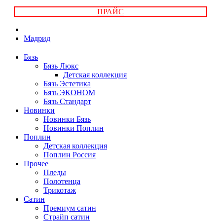
ПРАЙС
Мадрид
Бязь
Бязь Люкс
Детская коллекция
Бязь Эстетика
Бязь ЭКОНОМ
Бязь Стандарт
Новинки
Новинки Бязь
Новинки Поплин
Поплин
Детская коллекция
Поплин Россия
Прочее
Пледы
Полотенца
Трикотаж
Сатин
Премиум сатин
Страйп сатин