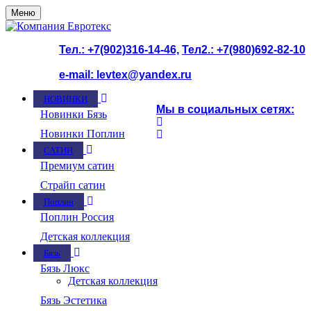
Меню
Тел.: +7(902)316-14-46,
Тел2.: +7(980)692-82-10
e-mail: levtex@yandex.ru
НОВИНКИ
Мы в социальных сетях:
Новинки Бязь
Новинки Поплин
САТИН
ООО Компания "Евротекс"
Премиум сатин
Страйп сатин
Поплин
Поплин Россия
Детская коллекция
Бязь
Бязь Люкс
Детская коллекция
Бязь Эстетика