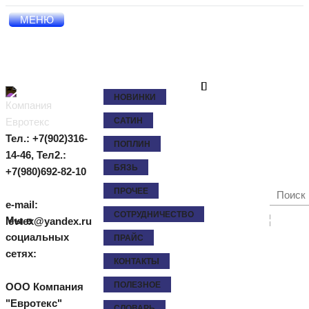
МЕНЮ
НОВИНКИ
САТИН
Тел.: +7(902)316-
ПОПЛИН
14-46,
Тел2.:
БЯЗЬ
+7(980)692-82-10
ПРОЧЕЕ
e-mail:
СОТРУДНИЧЕСТВО
Мы в
levtex@yandex.ru
социальных
ПРАЙС
сетях:
КОНТАКТЫ
ПОЛЕЗНОЕ
ООО Компания
"Евротекс"
СЛОВАРЬ