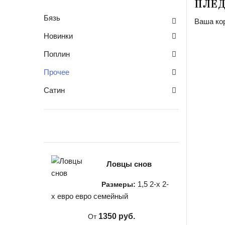
ПЛЕ
Бязь
Ваша кор
Новинки
Поплин
Прочее
Сатин
Ловцы снов
1,5
2-х
2-
Размеры:
х евро
евро
семейный
1350 руб.
От