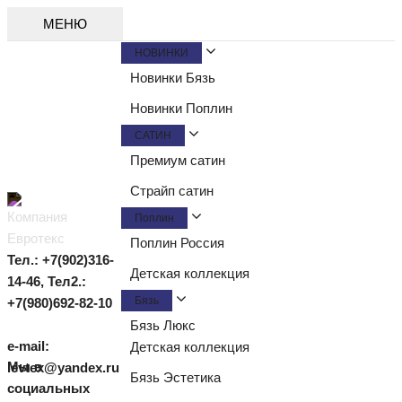
МЕНЮ
НОВИНКИ
Новинки Бязь
Новинки Поплин
САТИН
Премиум сатин
Страйп сатин
Поплин
Поплин Россия
Тел.: +7(902)316-
Детская коллекция
14-46,
Тел2.:
Бязь
+7(980)692-82-10
Бязь Люкс
e-mail:
Детская коллекция
Мы в
levtex@yandex.ru
Бязь Эстетика
социальных