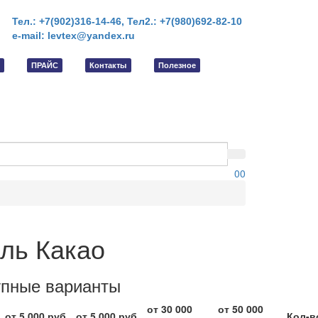
Тел.: +7(902)316-14-46,
Тел2.: +7(980)692-82-10
e-mail: levtex@yandex.ru
ПРАЙС
Контакты
Полезное
0
0
ль Какао
упные варианты
от 30 000
от 50 000
от 5 000 руб.
от 5 000 руб.
Кол-в