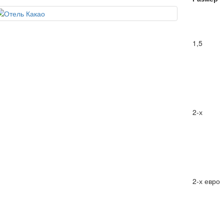
1,5
2-х
2-х евро