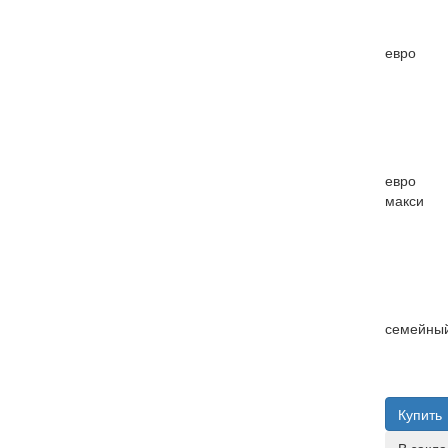
евро
евро
макси
семейны
Купить