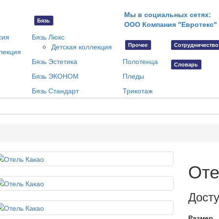
Мы в социальных сетях:
Бязь
ООО Компания "Евротекс"
сия
Бязь Люкс
Прочее
Сотрудничество
Детская коллекция
лекция
Бязь Эстетика
Полотенца
Словарь
Бязь ЭКОНОМ
Пледы
Бязь Стандарт
Трикотаж
Оте
Дост
Размер