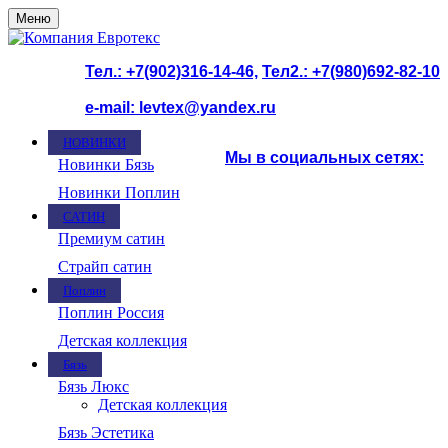
Меню
Тел.: +7(902)316-14-46,
Тел2.: +7(980)692-82-10
e-mail: levtex@yandex.ru
НОВИНКИ
Мы в социальных сетях:
Новинки Бязь
Новинки Поплин
САТИН
ООО Компания "Евротекс"
Премиум сатин
Страйп сатин
Поплин
Поплин Россия
Детская коллекция
Бязь
Бязь Люкс
Детская коллекция
Бязь Эстетика