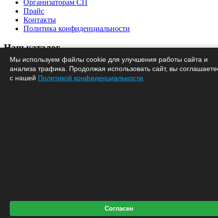
Организаторам СП
Прайс
Контакты
Политика конфиденциальности
Наш каталог
Мы используем файлы cookie для улучшения работы сайта и
Новинки
анализа трафика. Продолжая использовать сайт, вы соглашаете
Сатин
с нашей
Политикой конфиденциальности
.
Поплин
Бязь
Пледы
Полотенца
Трикотаж
Подписаться
© 2021
Согласен